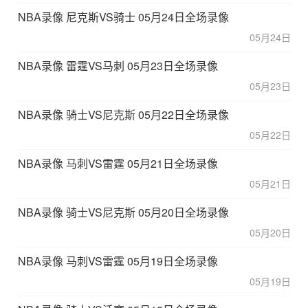
NBA录像 尼克斯VS骑士 05月24日全场录像
05月24日
NBA录像 雷霆VS马刺 05月23日全场录像
05月23日
NBA录像 骑士VS尼克斯 05月22日全场录像
05月22日
NBA录像 马刺VS雷霆 05月21日全场录像
05月21日
NBA录像 骑士VS尼克斯 05月20日全场录像
05月20日
NBA录像 马刺VS雷霆 05月19日全场录像
05月19日