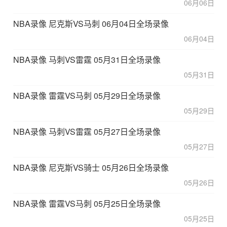
06月06日
NBA录像 尼克斯VS马刺 06月04日全场录像
06月04日
NBA录像 马刺VS雷霆 05月31日全场录像
05月31日
NBA录像 雷霆VS马刺 05月29日全场录像
05月29日
NBA录像 马刺VS雷霆 05月27日全场录像
05月27日
NBA录像 尼克斯VS骑士 05月26日全场录像
05月26日
NBA录像 雷霆VS马刺 05月25日全场录像
05月25日