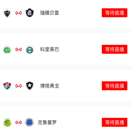
瑞模贝雷
等待直播
0
-
0
科里蒂巴
等待直播
0
-
0
博塔弗戈
等待直播
0
-
0
克鲁塞罗
等待直播
0
-
0