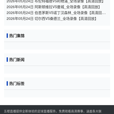
2026年05月24日 布伦特福德VS利物浦_全场录像【高清回放】
2026年05月24日 阿斯顿维拉VS曼城_全场录像【高清回放】
2026年05月24日 伯恩茅斯VS诺丁汉森林_全场录像【高清回
放】
2026年05月24日 切尔西VS桑德兰_全场录像【高清回放】
热门集锦
热门新闻
热门标签
五楼直播提供全新体验的足球直播服务，免费观看高清赛事，涵盖各大联