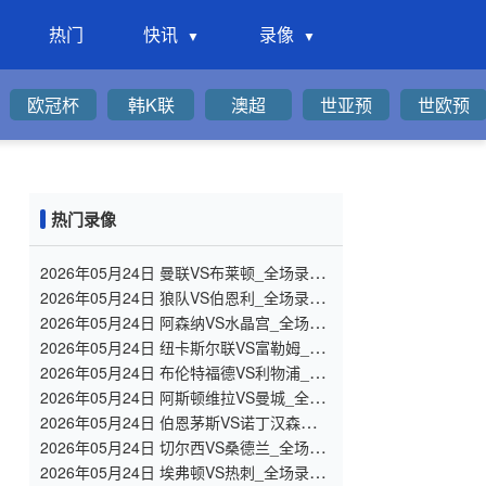
热门
快讯
录像
欧冠杯
韩K联
澳超
世亚预
世欧预
热门录像
2026年05月24日 曼联VS布莱顿_全场录像
【高清回放】
2026年05月24日 狼队VS伯恩利_全场录像
【高清回放】
2026年05月24日 阿森纳VS水晶宫_全场录
像【高清回放】
2026年05月24日 纽卡斯尔联VS富勒姆_全
场录像【高清回放】
2026年05月24日 布伦特福德VS利物浦_全
场录像【高清回放】
2026年05月24日 阿斯顿维拉VS曼城_全场
录像【高清回放】
2026年05月24日 伯恩茅斯VS诺丁汉森林_
全场录像【高清回放】
2026年05月24日 切尔西VS桑德兰_全场录
像【高清回放】
2026年05月24日 埃弗顿VS热刺_全场录像