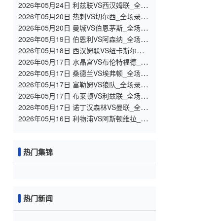
【高清回放】
2026年05月24日 利兹联VS西汉姆联_全场
录像【高清回放】
2026年05月20日 热刺VS切尔西_全场录像
【高清回放】
2026年05月20日 曼城VS伯恩茅斯_全场录
像【高清回放】
2026年05月19日 伯恩利VS阿森纳_全场录
像【高清回放】
2026年05月18日 西汉姆联VS纽卡斯尔联_
全场录像【高清回放】
2026年05月17日 水晶宫VS布伦特福德_全
场录像【高清回放】
2026年05月17日 桑德兰VS埃弗顿_全场录
像【高清回放】
2026年05月17日 富勒姆VS狼队_全场录像
【高清回放】
2026年05月17日 布莱顿VS利兹联_全场录
像【高清回放】
2026年05月17日 诺丁汉森林VS曼联_全场
录像【高清回放】
2026年05月16日 利物浦VS阿斯顿维拉_全
场录像【高清回放】
热门集锦
热门新闻