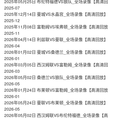
2025年05月25日 布伦特福德VS狼队_全场录像【高清回
2025-07
2025年12月14日 曼城VS水晶宫_全场录像【高清回放】
2025-12
2025年11月08日 富勒姆VS埃弗顿_全场录像【高清回放
2025-11
2026年04月14日 利兹联VS曼联_全场录像【高清回放】
2026-04
2026年01月02日 曼城VS桑德兰_全场录像【高清回放】
2026-01
2026年03月05日 西汉姆联VS富勒姆_全场录像【高清回
2026-03
2026年05月02日 桑德兰VS狼队_全场录像【高清回放】
2026-05
2026年01月24日 布莱顿VS富勒姆_全场录像【高清回放
2026-01
2026年05月24日 曼联VS布莱顿_全场录像【高清回放】
2026-05
2026年05月02日 西汉姆联VS布伦特福德_全场录像【高