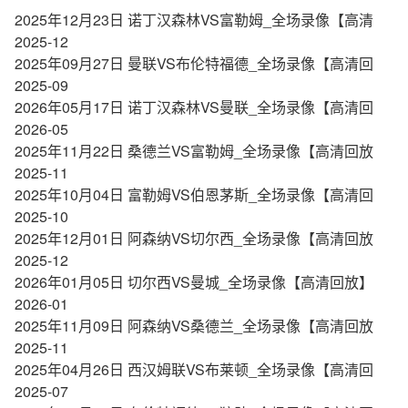
2025年12月23日 诺丁汉森林VS富勒姆_全场录像【高清
2025-12
2025年09月27日 曼联VS布伦特福德_全场录像【高清回
2025-09
2026年05月17日 诺丁汉森林VS曼联_全场录像【高清回
2026-05
2025年11月22日 桑德兰VS富勒姆_全场录像【高清回放
2025-11
2025年10月04日 富勒姆VS伯恩茅斯_全场录像【高清回
2025-10
2025年12月01日 阿森纳VS切尔西_全场录像【高清回放
2025-12
2026年01月05日 切尔西VS曼城_全场录像【高清回放】
2026-01
2025年11月09日 阿森纳VS桑德兰_全场录像【高清回放
2025-11
2025年04月26日 西汉姆联VS布莱顿_全场录像【高清回
2025-07