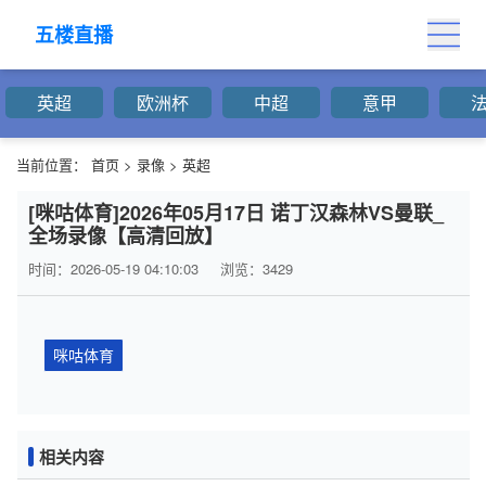
五楼直播
五楼直播
英超
欧洲杯
中超
意甲
当前位置：
首页
>
录像
>
英超
[咪咕体育]2026年05月17日 诺丁汉森林VS曼联_
全场录像【高清回放】
时间：2026-05-19 04:10:03
浏览：
3429
咪咕体育
相关内容