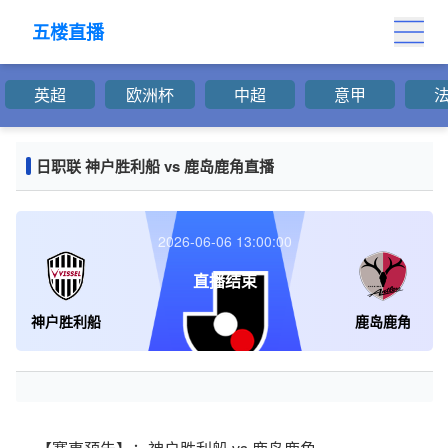
五楼直播
五楼直播
英超
欧洲杯
中超
意甲
日职联 神户胜利船 vs 鹿岛鹿角直播
2026-06-06 13:00:00
直播结束
神户胜利船
鹿岛鹿角
0
-
0