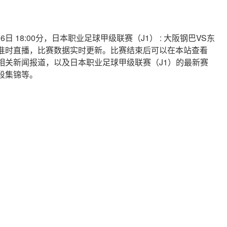
6日 18:00分，日本职业足球甲级联赛（J1） : 大阪钢巴VS东
准时直播，比赛数据实时更新。比赛结束后可以在本站查看
相关新闻报道，以及日本职业足球甲级联赛（J1）的最新赛
段集锦等。